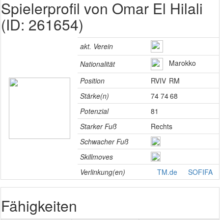
Spielerprofil von Omar El Hilali
(ID: 261654)
akt. Verein
Marokko
Nationalität
Position
RV
IV
RM
Stärke(n)
74
74
68
Potenzial
81
Starker Fuß
Rechts
Schwacher Fuß
Skillmoves
Verlinkung(en)
TM.de
SOFIFA
Fähigkeiten