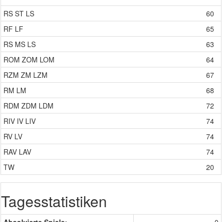
RS
ST
LS
60
RF
LF
65
RS
MS
LS
63
ROM
ZOM
LOM
64
RZM
ZM
LZM
67
RM
LM
68
RDM
ZDM
LDM
72
RIV
IV
LIV
74
RV
LV
74
RAV
LAV
74
TW
20
Tagesstatistiken