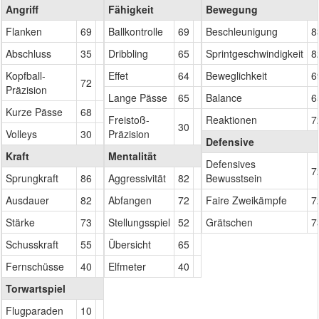
Angriff
Fähigkeit
Bewegung
Flanken
69
Ballkontrolle
69
Beschleunigung
8
Abschluss
35
Dribbling
65
Sprintgeschwindigkeit
8
Kopfball-
Effet
64
Beweglichkeit
6
72
Präzision
Lange Pässe
65
Balance
6
Kurze Pässe
68
Freistoß-
Reaktionen
7
30
Volleys
30
Präzision
Defensive
Kraft
Mentalität
Defensives
7
Sprungkraft
86
Aggressivität
82
Bewusstsein
Ausdauer
82
Abfangen
72
Faire Zweikämpfe
7
Stärke
73
Stellungsspiel
52
Grätschen
7
Schusskraft
55
Übersicht
65
Fernschüsse
40
Elfmeter
40
Torwartspiel
Flugparaden
10