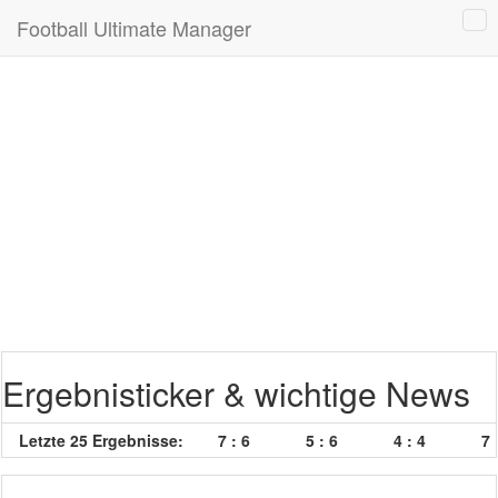
Football Ultimate Manager
Ergebnisticker & wichtige News
Letzte 25 Ergebnisse:
7 : 6
5 : 6
4 : 4
7 :