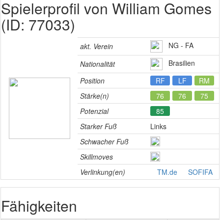
Spielerprofil von William Gomes
(ID: 77033)
NG - FA
akt. Verein
Brasilien
Nationalität
Position
RF
LF
RM
Stärke(n)
76
76
75
Potenzial
85
Starker Fuß
Links
Schwacher Fuß
Skillmoves
Verlinkung(en)
TM.de
SOFIFA
Fähigkeiten