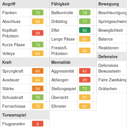
Angriff
Fähigkeit
Bewegung
Flanken
72
Ballkontrolle
78
Beschleunigung
Abschluss
68
Dribbling
77
Sprintgeschwind
Kopfball-
Effet
82
Beweglichkeit
39
Präzision
Lange Pässe
64
Balance
Kurze Pässe
74
Freistoß-
Reaktionen
66
Volleys
64
Präzision
Defensive
Kraft
Mentalität
Defensives
Sprungkraft
60
Aggressivität
41
Bewusstsein
Ausdauer
64
Abfangen
29
Faire Zweikämp
Stärke
54
Stellungsspiel
73
Grätschen
Schusskraft
76
Übersicht
67
Fernschüsse
70
Elfmeter
61
Torwartspiel
Flugparaden
6