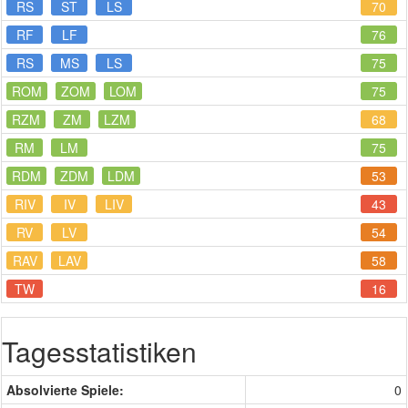
RS
ST
LS
70
RF
LF
76
RS
MS
LS
75
ROM
ZOM
LOM
75
RZM
ZM
LZM
68
RM
LM
75
RDM
ZDM
LDM
53
RIV
IV
LIV
43
RV
LV
54
RAV
LAV
58
TW
16
Tagesstatistiken
Absolvierte Spiele:
0