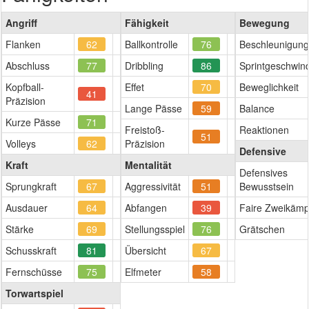
Angriff
Fähigkeit
Bewegung
Flanken
62
Ballkontrolle
76
Beschleunigung
Abschluss
77
Dribbling
86
Sprintgeschwind
Kopfball-
Effet
70
Beweglichkeit
41
Präzision
Lange Pässe
59
Balance
Kurze Pässe
71
Freistoß-
Reaktionen
51
Volleys
62
Präzision
Defensive
Kraft
Mentalität
Defensives
Sprungkraft
67
Aggressivität
51
Bewusstsein
Ausdauer
64
Abfangen
39
Faire Zweikämp
Stärke
69
Stellungsspiel
76
Grätschen
Schusskraft
81
Übersicht
67
Fernschüsse
75
Elfmeter
58
Torwartspiel