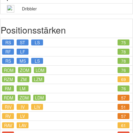
Dribbler
Positionsstärken
RS
ST
LS
75
RF
LF
78
RS
MS
LS
78
ROM
ZOM
LOM
76
RZM
ZM
LZM
69
RM
LM
76
RDM
ZDM
LDM
57
RIV
IV
LIV
51
RV
LV
57
RAV
LAV
61