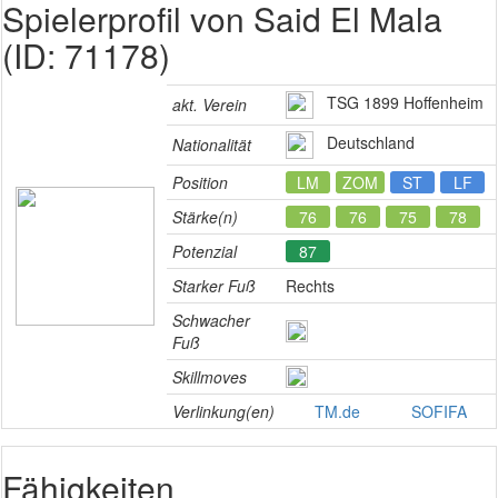
Spielerprofil von Said El Mala
(ID: 71178)
TSG 1899 Hoffenheim
akt. Verein
Deutschland
Nationalität
Position
LM
ZOM
ST
LF
Stärke(n)
76
76
75
78
Potenzial
87
Starker Fuß
Rechts
Schwacher
Fuß
Skillmoves
Verlinkung(en)
TM.de
SOFIFA
Fähigkeiten