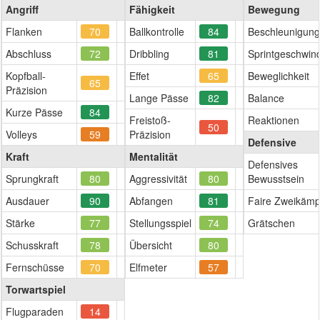
Angriff
Fähigkeit
Bewegung
Flanken
70
Ballkontrolle
84
Beschleunigung
Abschluss
72
Dribbling
81
Sprintgeschwind
Kopfball-
Effet
65
Beweglichkeit
65
Präzision
Lange Pässe
82
Balance
Kurze Pässe
84
Freistoß-
Reaktionen
50
Volleys
59
Präzision
Defensive
Kraft
Mentalität
Defensives
Sprungkraft
80
Aggressivität
80
Bewusstsein
Ausdauer
90
Abfangen
81
Faire Zweikämp
Stärke
77
Stellungsspiel
74
Grätschen
Schusskraft
78
Übersicht
80
Fernschüsse
70
Elfmeter
57
Torwartspiel
Flugparaden
14