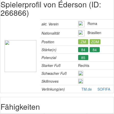
Spielerprofil von Éderson (ID:
266866)
Roma
akt. Verein
Brasilien
Nationalität
Position
ZM
ZDM
Stärke(n)
84
84
Potenzial
85
Starker Fuß
Rechts
Schwacher Fuß
Skillmoves
Verlinkung(en)
TM.de
SOFIFA
Fähigkeiten