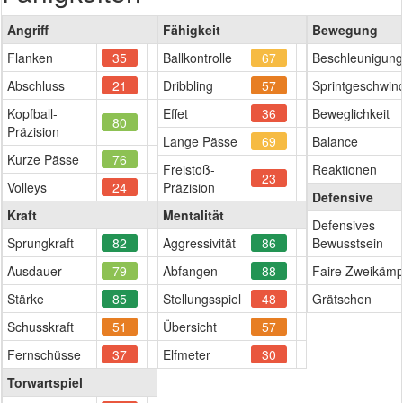
Angriff
Fähigkeit
Bewegung
Flanken
35
Ballkontrolle
67
Beschleunigung
Abschluss
21
Dribbling
57
Sprintgeschwind
Kopfball-
Effet
36
Beweglichkeit
80
Präzision
Lange Pässe
69
Balance
Kurze Pässe
76
Freistoß-
Reaktionen
23
Volleys
24
Präzision
Defensive
Kraft
Mentalität
Defensives
Sprungkraft
82
Aggressivität
86
Bewusstsein
Ausdauer
79
Abfangen
88
Faire Zweikämp
Stärke
85
Stellungsspiel
48
Grätschen
Schusskraft
51
Übersicht
57
Fernschüsse
37
Elfmeter
30
Torwartspiel