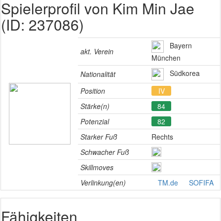
Spielerprofil von Kim Min Jae
(ID: 237086)
Bayern
akt. Verein
München
Südkorea
Nationalität
Position
IV
Stärke(n)
84
Potenzial
82
Starker Fuß
Rechts
Schwacher Fuß
Skillmoves
Verlinkung(en)
TM.de
SOFIFA
Fähigkeiten