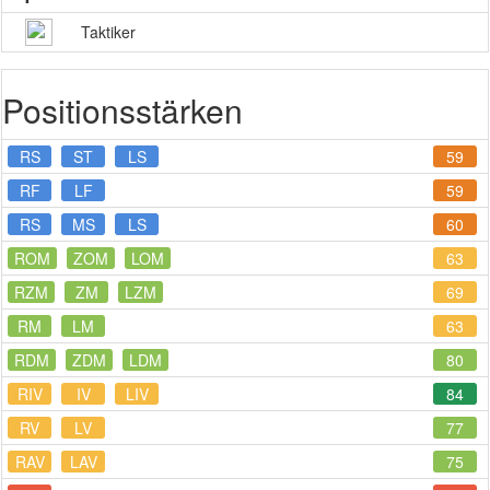
Taktiker
Positionsstärken
RS
ST
LS
59
RF
LF
59
RS
MS
LS
60
ROM
ZOM
LOM
63
RZM
ZM
LZM
69
RM
LM
63
RDM
ZDM
LDM
80
RIV
IV
LIV
84
RV
LV
77
RAV
LAV
75