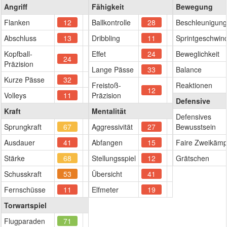
Angriff
Fähigkeit
Bewegung
Flanken
12
Ballkontrolle
28
Beschleunigung
Abschluss
13
Dribbling
11
Sprintgeschwind
Kopfball-
Effet
24
Beweglichkeit
24
Präzision
Lange Pässe
33
Balance
Kurze Pässe
32
Freistoß-
Reaktionen
12
Volleys
11
Präzision
Defensive
Kraft
Mentalität
Defensives
Sprungkraft
67
Aggressivität
27
Bewusstsein
Ausdauer
41
Abfangen
15
Faire Zweikämp
Stärke
68
Stellungsspiel
12
Grätschen
Schusskraft
53
Übersicht
41
Fernschüsse
11
Elfmeter
19
Torwartspiel
Flugparaden
71