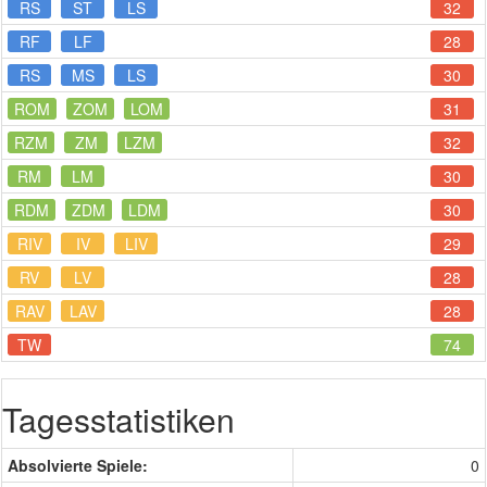
RS
ST
LS
32
RF
LF
28
RS
MS
LS
30
ROM
ZOM
LOM
31
RZM
ZM
LZM
32
RM
LM
30
RDM
ZDM
LDM
30
RIV
IV
LIV
29
RV
LV
28
RAV
LAV
28
TW
74
Tagesstatistiken
Absolvierte Spiele:
0