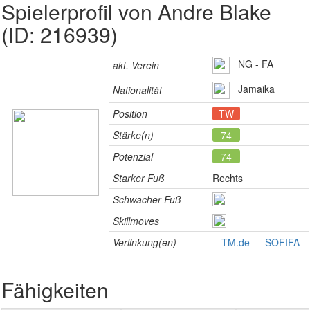
Spielerprofil von Andre Blake
(ID: 216939)
NG - FA
akt. Verein
Jamaika
Nationalität
Position
TW
Stärke(n)
74
Potenzial
74
Starker Fuß
Rechts
Schwacher Fuß
Skillmoves
Verlinkung(en)
TM.de
SOFIFA
Fähigkeiten