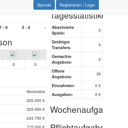
Spende
Registrieren / Login
Tagesstatistiken
 6
5 : 6
4 : 4
Absolvierte
7 : 6
1 : 3
6 : 2
0
Spiele:
ison
Getätigte
0
Transfers:
Gemachte
0
Angebote:
0
0
Offene
39
Angebote:
Einnahmen:
0 €
Vereinslos
Ausgaben:
0 €
325.000 €
Wochenaufgaben
325.000 €
243.750 €
Pflichtaufgabe
715.000 €