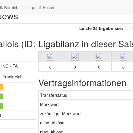
tik-Bereich
Ligen & Pokale
 News
Letzte 25 Ergebnisse:
7 :
llois (ID:
Ligabilanz in dieser Sa
NG - FA
0
0
0
0
Frankreich
Vertragsinformationen
Transferstatus
Marktwert
zukünftiger Marktwert
s
mind. Ablöse
max. Ablöse