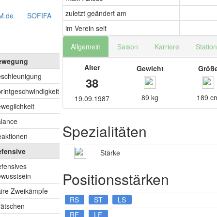
zuletzt geändert am
M.de
SOFIFA
im Verein seit
Allgemein
Saison
Karriere
Statio
ewegung
Alter
Gewicht
Größ
schleunigung
33
38
rintgeschwindigkeit
34
89 kg
189 c
19.09.1987
weglichkeit
34
lance
33
Spezialitäten
aktionen
65
efensive
Stärke
fensives
76
Positionsstärken
wusstsein
ire Zweikämpfe
69
RS
ST
LS
ätschen
63
RF
LF