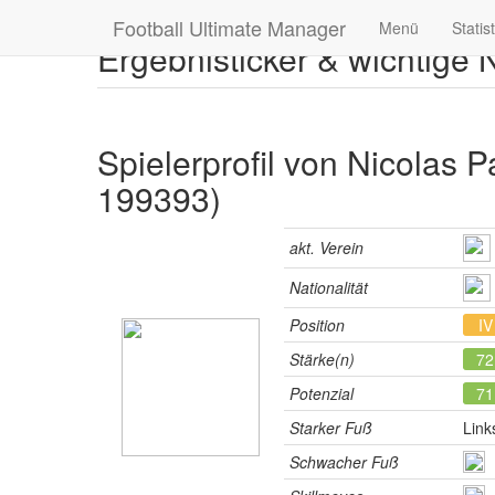
Football Ultimate Manager
Menü
Statis
Ergebnisticker & wichtige
Spielerprofil von Nicolas Pa
199393)
akt. Verein
Nationalität
Position
IV
Stärke(n)
72
Potenzial
71
Starker Fuß
Link
Schwacher Fuß