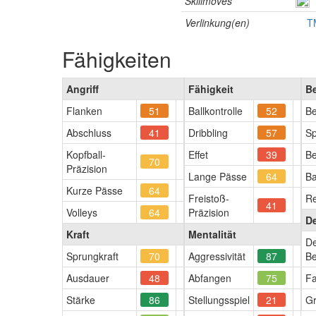
Skillmoves
Verlinkung(en)
T
Fähigkeiten
Angriff
Fähigkeit
B
Flanken
51
Ballkontrolle
52
Be
Abschluss
41
Dribbling
57
Sp
Kopfball-
Effet
39
Be
70
Präzision
Lange Pässe
64
Ba
Kurze Pässe
64
Freistoß-
Re
41
Volleys
64
Präzision
D
Kraft
Mentalität
De
Sprungkraft
70
Aggressivität
87
Be
Ausdauer
48
Abfangen
75
Fa
Stärke
86
Stellungsspiel
21
Gr