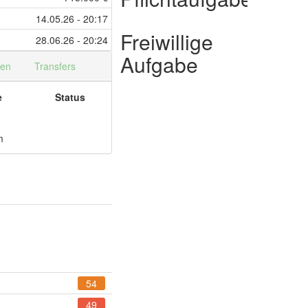
14.05.26 - 20:17
Freiwillige
28.06.26 - 20:24
Aufgabe
nen
Transfers
e
Status
m
54
49