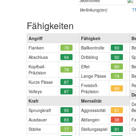
Skillmoves
Verlinkung(en)
T
Fähigkeiten
Angriff
Fähigkeit
B
Flanken
78
Ballkontrolle
93
Be
Abschluss
94
Dribbling
92
Sp
Kopfball-
Effet
80
Be
78
Präzision
Lange Pässe
74
Ba
Kurze Pässe
87
Freistoß-
Re
69
Volleys
87
Präzision
D
Kraft
Mentalität
De
Sprungkraft
90
Aggressivität
61
Be
Ausdauer
83
Abfangen
38
Fa
Stärke
77
Stellungsspiel
91
Gr