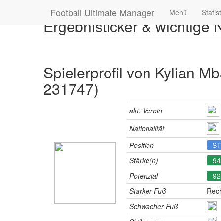
Football Ultimate Manager
Menü
Statis
Ergebnisticker & wichtige
Spielerprofil von Kylian M
231747)
akt. Verein
Nationalität
Position
ST
Stärke(n)
94
Potenzial
92
Starker Fuß
Rec
Schwacher Fuß