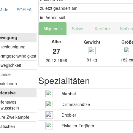
zuletzt geändert am
M.de
SOFIFA
im Verein seit
Allgemein
Saison
Karriere
Statio
ewegung
Alter
Gewicht
Größ
schleunigung
97
27
rintgeschwindigkeit
96
81 kg
182 c
20.12.1998
weglichkeit
93
lance
82
Spezialitäten
aktionen
91
efensive
Akrobat
fensives
Distanzschütze
26
wusstsein
Dribbler
ire Zweikämpfe
34
Eiskalter Torjäger
ätschen
32