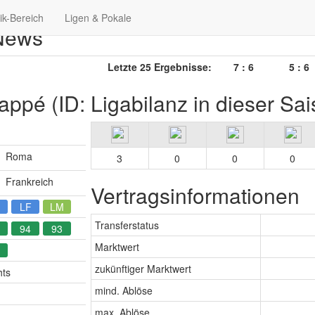
tik-Bereich
Ligen & Pokale
 News
Letzte 25 Ergebnisse:
7 : 6
5 : 6
bappé (ID:
Ligabilanz in dieser Sa
Roma
3
0
0
0
Frankreich
Vertragsinformationen
LF
LM
Transferstatus
94
93
Marktwert
zukünftiger Marktwert
hts
mind. Ablöse
max. Ablöse