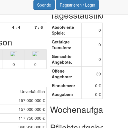
Spende
Registrieren / Login
Tagesstatistiken
4 : 4
7 : 6
1 : 3
Absolvierte
6 : 2
3 : 0
4 : 
0
Spiele:
ison
Getätigte
0
Transfers:
Gemachte
0
Angebote:
0
0
Offene
39
Angebote:
Einnahmen:
0 €
Unverkäuflich
Ausgaben:
0 €
157.000.000 €
Wochenaufgaben
157.000.000 €
117.750.000 €
Pflichtaufgabe
368.950.000 €