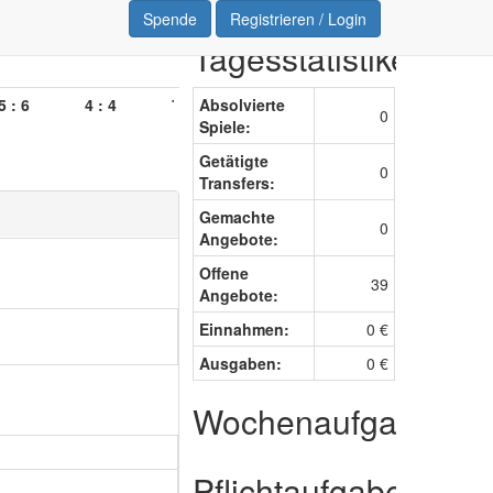
Spende
Registrieren / Login
Tagesstatistiken
 6
4 : 4
7 : 6
Absolvierte
1 : 3
6 : 2
3 : 0
0
Spiele:
Getätigte
0
Transfers:
Gemachte
0
Angebote:
Offene
39
Angebote:
Einnahmen:
0 €
Ausgaben:
0 €
Wochenaufgaben
Pflichtaufgabe