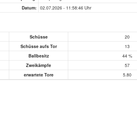
Datum:
02.07.2026 - 11:58:46 Uhr
Schüsse
20
Schüsse aufs Tor
13
Ballbesitz
44 %
Zweikämpfe
57
erwartete Tore
5.80