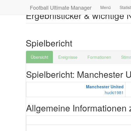
Football Ultimate Manager
Menü
Statis
Ergebnisticker & wichtige
Spielbericht
Übersicht
Ereignisse
Formationen
Stim
Spielbericht: Manchester 
Manchester United
hucki1981
Allgemeine Informationen 