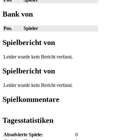
Bank von
Pos.
Spieler
Spielbericht von
Leider wurde kein Bericht verfasst.
Spielbericht von
Leider wurde kein Bericht verfasst.
Spielkommentare
Tagesstatistiken
Absolvierte Spiele:
0