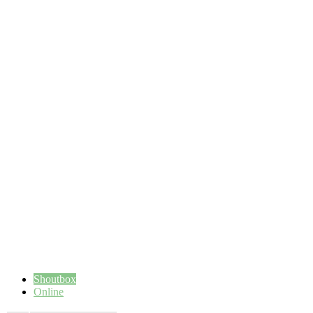
Shoutbox
Online