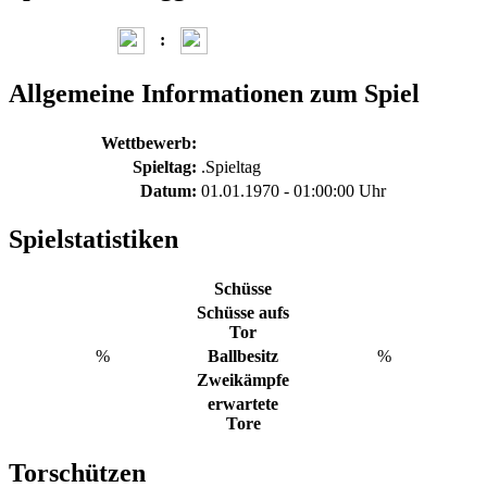
:
Allgemeine Informationen zum Spiel
Wettbewerb:
Spieltag:
.Spieltag
Datum:
01.01.1970 - 01:00:00 Uhr
Spielstatistiken
Schüsse
Schüsse aufs
Tor
%
Ballbesitz
%
Zweikämpfe
erwartete
Tore
Torschützen