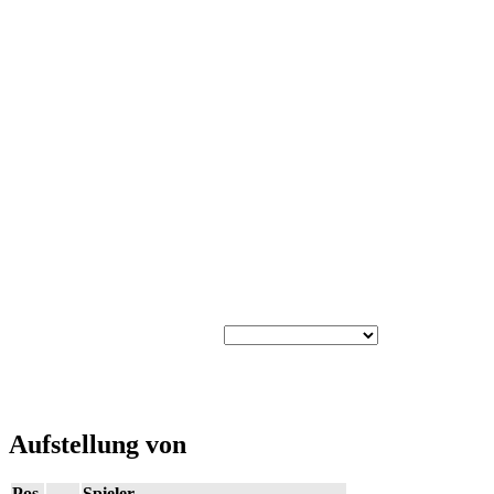
Aufstellung von
Pos.
Spieler